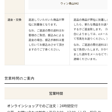
ウィン青山942
返金・交換
返送していただいた商品が弊
返品の商品が弊社に到着しま
社に到着後となります。
したら、新たな商品をお送り
するかご返金致します。（場
なお、ご返送の際の送料はお
合によりましては、eメールに
客様のご負担、振込みによる
て写真をお送りください。）
返金の場合、振込手数料は差
し引いてお振込みさせて頂き
なお、ご返送の際の送料は当
ますのでご了承ください。
社で負担いたします。かかり
ました送料をメールなどでご
連絡くださいませ。
営業時間のご案内
営業時間
オンラインショップでのご注文
：24時間受付